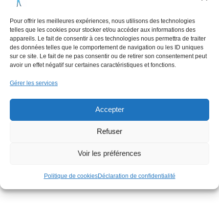
Pour offrir les meilleures expériences, nous utilisons des technologies
telles que les cookies pour stocker et/ou accéder aux informations des
appareils. Le fait de consentir à ces technologies nous permettra de traiter
des données telles que le comportement de navigation ou les ID uniques
sur ce site. Le fait de ne pas consentir ou de retirer son consentement peut
La prestation commence au lieu de rendez-vous fixé
avoir un effet négatif sur certaines caractéristiques et fonctions.
ensemble. La durée sera de 1 à 2 heures.
Gérer les services
Nous irons avec nos véhicules jusqu’au point de décollage.
Accepter
Vous devrez être habillé de vêtements de saison, chaussé
Refuser
d’une bonne paire de chaussures fermées. Les lunettes de
soleil ainsi que les gants sont utiles.
Voir les préférences
Les modalités et procédures de décollage vous seront
Politique de cookies
Déclaration de confidentialité
expliquées avant le vol par votre pilote qui vous équipera.